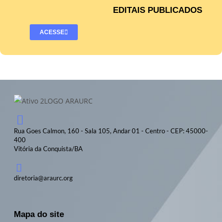
EDITAIS PUBLICADOS
ACESSE
Rua Goes Calmon, 160 - Sala 105, Andar 01 - Centro - CEP: 45000-
400
Vitória da Conquista/BA
diretoria@araurc.org
Mapa do site