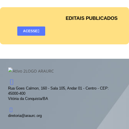
EDITAIS PUBLICADOS
ACESSE
Rua Goes Calmon, 160 - Sala 105, Andar 01 - Centro - CEP:
45000-400
Vitória da Conquista/BA
diretoria@araurc.org