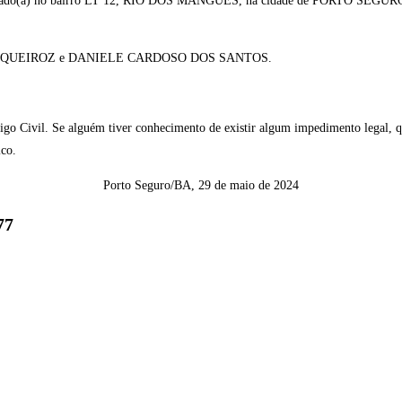
ado(a) no bairro LT 12, RIO DOS MANGUES, na cidade de PORTO SEG
TOS DE QUEIROZ e DANIELE CARDOSO DOS SANTOS.
go Civil. Se alguém tiver conhecimento de existir algum impedimento legal, que
ico.
Porto Seguro/BA, 29 de maio de 2024
77