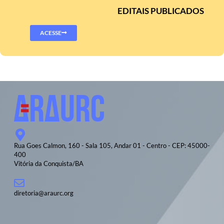
EDITAIS PUBLICADOS
ACESSE
Rua Goes Calmon, 160 - Sala 105, Andar 01 - Centro - CEP: 45000-
400
Vitória da Conquista/BA
diretoria@araurc.org