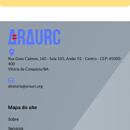
Rua Goes Calmon, 160 - Sala 105, Andar 01 - Centro - CEP: 45000-
400
Vitória da Conquista/BA
diretoria@araurc.org
Mapa do site
Sobre
Serviços