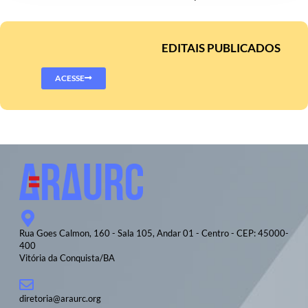
EDITAIS PUBLICADOS
ACESSE
Rua Goes Calmon, 160 - Sala 105, Andar 01 - Centro - CEP: 45000-
400
Vitória da Conquista/BA
diretoria@araurc.org