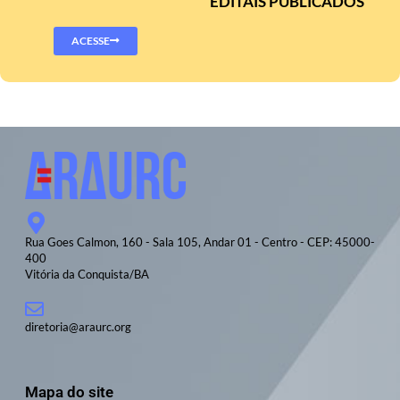
EDITAIS PUBLICADOS
ACESSE
Rua Goes Calmon, 160 - Sala 105, Andar 01 - Centro - CEP: 45000-
400
Vitória da Conquista/BA
diretoria@araurc.org
Mapa do site