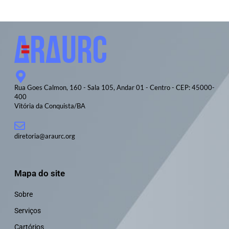
Rua Goes Calmon, 160 - Sala 105, Andar 01 - Centro - CEP: 45000-
400
Vitória da Conquista/BA
diretoria@araurc.org
Mapa do site
Sobre
Serviços
Cartórios