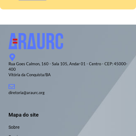
Rua Goes Calmon, 160 - Sala 105, Andar 01 - Centro - CEP: 45000-
400
Vitória da Conquista/BA
diretoria@araurc.org
Mapa do site
Sobre