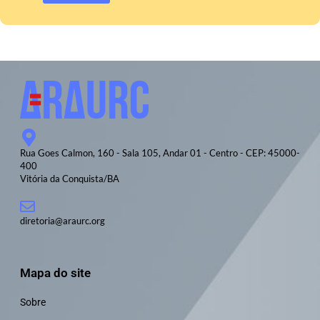
Rua Goes Calmon, 160 - Sala 105, Andar 01 - Centro - CEP: 45000-
400
Vitória da Conquista/BA
diretoria@araurc.org
Mapa do site
Sobre