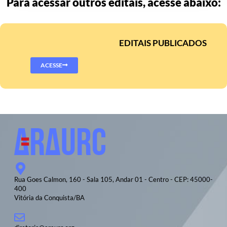
Para acessar outros editais, acesse abaixo:
EDITAIS PUBLICADOS
ACESSE
Rua Goes Calmon, 160 - Sala 105, Andar 01 - Centro - CEP: 45000-
400
Vitória da Conquista/BA