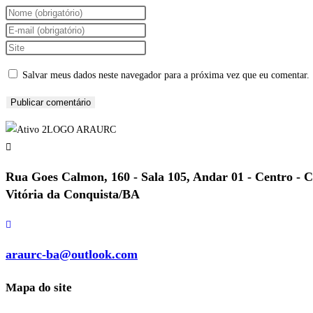
Digite
seu
Digite
nome
seu
Digite
ou
endereço
o
Salvar meus dados neste navegador para a próxima vez que eu comentar.
nome
de
URL
de
e-
do
usuário
mail
seu
para
para
site
comentar
comentar
(opcional)
Rua Goes Calmon, 160 - Sala 105, Andar 01 - Centro - 
Vitória da Conquista/BA
araurc-ba@outlook.com
Mapa do site