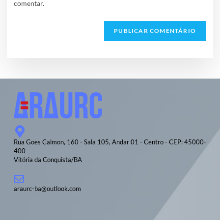
comentar.
Rua Goes Calmon, 160 - Sala 105, Andar 01 - Centro - CEP: 45000-
400
Vitória da Conquista/BA
araurc-ba@outlook.com